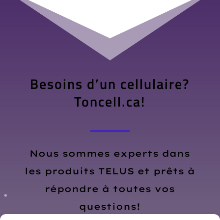
Besoins d’un cellulaire?
Toncell.ca!
Nous sommes experts dans
les produits TELUS et prêts à
répondre à toutes vos
questions!